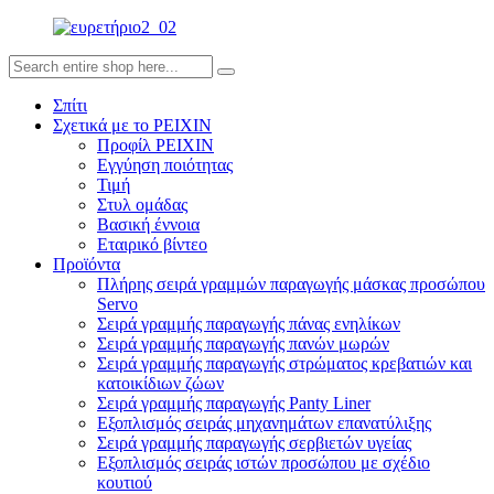
Σπίτι
Σχετικά με το PEIXIN
Προφίλ PEIXIN
Εγγύηση ποιότητας
Τιμή
Στυλ ομάδας
Βασική έννοια
Εταιρικό βίντεο
Προϊόντα
Πλήρης σειρά γραμμών παραγωγής μάσκας προσώπου
Servo
Σειρά γραμμής παραγωγής πάνας ενηλίκων
Σειρά γραμμής παραγωγής πανών μωρών
Σειρά γραμμής παραγωγής στρώματος κρεβατιών και
κατοικίδιων ζώων
Σειρά γραμμής παραγωγής Panty Liner
Εξοπλισμός σειράς μηχανημάτων επανατύλιξης
Σειρά γραμμής παραγωγής σερβιετών υγείας
Εξοπλισμός σειράς ιστών προσώπου με σχέδιο
κουτιού