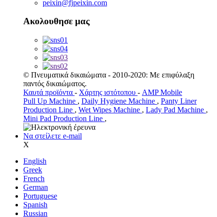
peixin@fjpeixin.com
Ακολουθησε μας
© Πνευματικά δικαιώματα - 2010-2020: Με επιφύλαξη
παντός δικαιώματος.
Καυτά προϊόντα
-
Χάρτης ιστότοπου
-
AMP Mobile
Pull Up Machine
,
Daily Hygiene Machine
,
Panty Liner
Production Line
,
Wet Wipes Machine
,
Lady Pad Machine
,
Mini Pad Production Line
,
Να στείλετε e-mail
Χ
English
Greek
French
German
Portuguese
Spanish
Russian