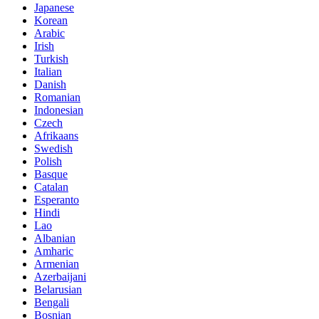
Japanese
Korean
Arabic
Irish
Turkish
Italian
Danish
Romanian
Indonesian
Czech
Afrikaans
Swedish
Polish
Basque
Catalan
Esperanto
Hindi
Lao
Albanian
Amharic
Armenian
Azerbaijani
Belarusian
Bengali
Bosnian