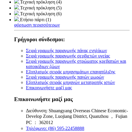
Τεχνική πρόκληση (4)
Τεχνική πρόκληση (5)
Τεχνική πρόκληση (6)
Ετήσιο πάρτι (1)
φόρτωση περισσότερων
Γρήγοροι σύνδεσμοι:
Σειρά γραμμής παραγωγής πάνας ενηλίκων
Σειρά γραμμής παραγωγής σερβιετών υγείας
Σειρά γραμμής παραγωγής στρώματος κρεβατιών και
κατοικίδιων ζώων
Εξοπλισμός σειράς μηχανημάτων επανατύλιξης
Σειρά γραμμής παραγωγής πανών μωρών
Εξοπλισμός σειράς μηχανών μετατροπής ιστών
Επικοινωνήστε μαζί μας
Επικοινωνήστε μαζί μας
Διεύθυνση: Shuangyang Overseas Chinese Economic-
Develop Zone, Luojiang District, Quanzhou ， Fujian
PC ： 362012
Τηλέφωνο: (86) 595-22458888