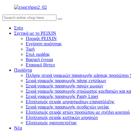
Σπίτι
Σχετικά με το PEIXIN
Προφίλ PEIXIN
Εγγύηση ποιότητας
Τιμή
Στυλ ομάδας
Βασική έννοια
Εταιρικό βίντεο
Προϊόντα
Πλήρης σειρά γραμμών παραγωγής μάσκας προσώπου 
Σειρά γραμμής παραγωγής πάνας ενηλίκων
Σειρά γραμμής παραγωγής πανών μωρών
Σειρά γραμμής παραγωγής στρώματος κρεβατιών και κα
Σειρά γραμμής παραγωγής Panty Liner
Εξοπλισμός σειράς μηχανημάτων επανατύλιξης
Σειρά γραμμής παραγωγής σερβιετών υγείας
Εξοπλισμός σειράς ιστών προσώπου με σχέδιο κουτιού
Εξοπλισμός σειράς κοπτικών μηχανών
Εξοπλισμός χαρτοπετσέτας
Νέα