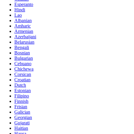
Esperanto
Hindi
Lao
Albanian
Amharic
Armenian
Azerbaijani
Belarusian
Bengali
Bosnian
Bulgarian
Cebuano
Chichewa
Corsican
Croatian
Dutch
Estonian
Filipino
Finnish
Frisian
Galician
Georgian
Gujarati
Haitian
Hausa