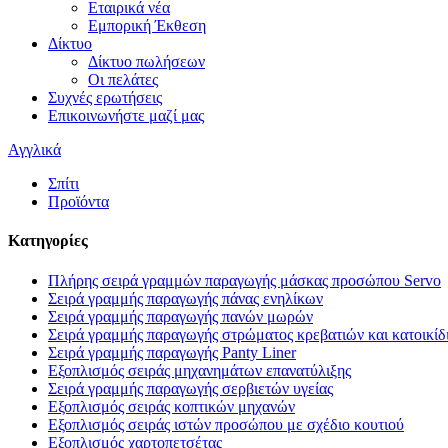
Εταιρικά νέα
Εμπορική Έκθεση
Δίκτυο
Δίκτυο πωλήσεων
Οι πελάτες
Συχνές ερωτήσεις
Επικοινωνήστε μαζί μας
Αγγλικά
Σπίτι
Προϊόντα
Κατηγορίες
Πλήρης σειρά γραμμών παραγωγής μάσκας προσώπου Servo
Σειρά γραμμής παραγωγής πάνας ενηλίκων
Σειρά γραμμής παραγωγής πανών μωρών
Σειρά γραμμής παραγωγής στρώματος κρεβατιών και κατοικί
Σειρά γραμμής παραγωγής Panty Liner
Εξοπλισμός σειράς μηχανημάτων επανατύλιξης
Σειρά γραμμής παραγωγής σερβιετών υγείας
Εξοπλισμός σειράς κοπτικών μηχανών
Εξοπλισμός σειράς ιστών προσώπου με σχέδιο κουτιού
Εξοπλισμός χαρτοπετσέτας