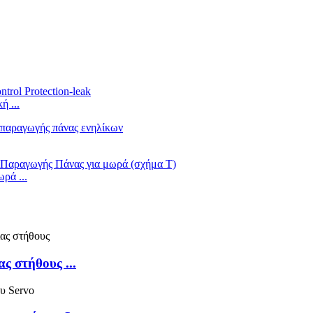
ή ...
ρά ...
ς στήθους ...