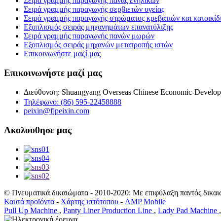
Σειρά γραμμής παραγωγής πάνας ενηλίκων
Σειρά γραμμής παραγωγής σερβιετών υγείας
Σειρά γραμμής παραγωγής στρώματος κρεβατιών και κατοικί
Εξοπλισμός σειράς μηχανημάτων επανατύλιξης
Σειρά γραμμής παραγωγής πανών μωρών
Εξοπλισμός σειράς μηχανών μετατροπής ιστών
Επικοινωνήστε μαζί μας
Επικοινωνήστε μαζί μας
Διεύθυνση: Shuangyang Overseas Chinese Economic-Develop
Τηλέφωνο: (86) 595-22458888
peixin@fjpeixin.com
Ακολουθησε μας
© Πνευματικά δικαιώματα - 2010-2020: Με επιφύλαξη παντός δικαι
Καυτά προϊόντα
-
Χάρτης ιστότοπου
-
AMP Mobile
Pull Up Machine
,
Panty Liner Production Line
,
Lady Pad Machine