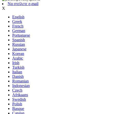
Να στείλετε e-mail
Χ
English
Greek
French
German
Portuguese
Spanish
Russian
Japanese
Korean
Arabic
Irish
Turkish
Italian
Danish
Romanian
Indonesian
Czech
Afrikaans
Swedish
Polish
Basque
Catalan