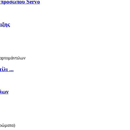
 προσώπου Servo
ιξης
λι ...
ιλων