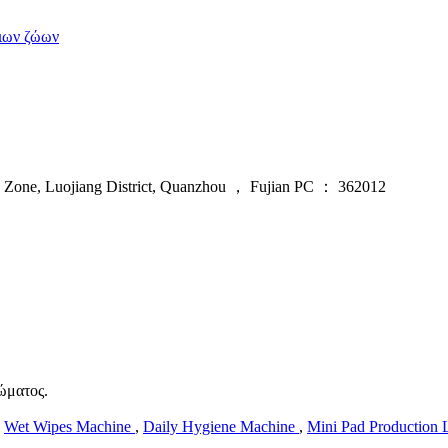
διων ζώων
 Zone, Luojiang District, Quanzhou ， Fujian PC ： 362012
ώματος.
,
Wet Wipes Machine
,
Daily Hygiene Machine
,
Mini Pad Production 