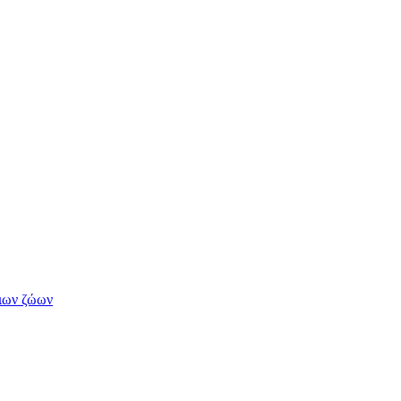
διων ζώων