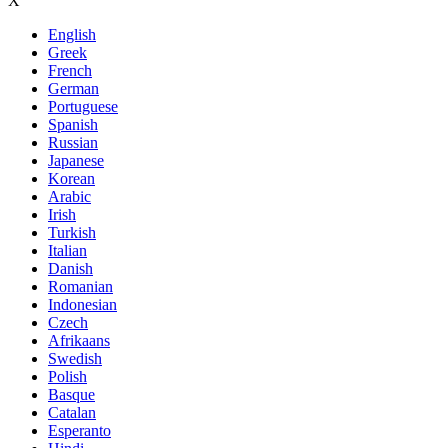
Χ
English
Greek
French
German
Portuguese
Spanish
Russian
Japanese
Korean
Arabic
Irish
Turkish
Italian
Danish
Romanian
Indonesian
Czech
Afrikaans
Swedish
Polish
Basque
Catalan
Esperanto