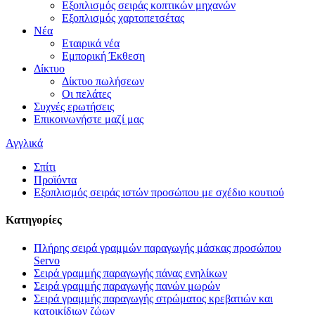
Εξοπλισμός σειράς κοπτικών μηχανών
Εξοπλισμός χαρτοπετσέτας
Νέα
Εταιρικά νέα
Εμπορική Έκθεση
Δίκτυο
Δίκτυο πωλήσεων
Οι πελάτες
Συχνές ερωτήσεις
Επικοινωνήστε μαζί μας
Αγγλικά
Σπίτι
Προϊόντα
Εξοπλισμός σειράς ιστών προσώπου με σχέδιο κουτιού
Κατηγορίες
Πλήρης σειρά γραμμών παραγωγής μάσκας προσώπου
Servo
Σειρά γραμμής παραγωγής πάνας ενηλίκων
Σειρά γραμμής παραγωγής πανών μωρών
Σειρά γραμμής παραγωγής στρώματος κρεβατιών και
κατοικίδιων ζώων