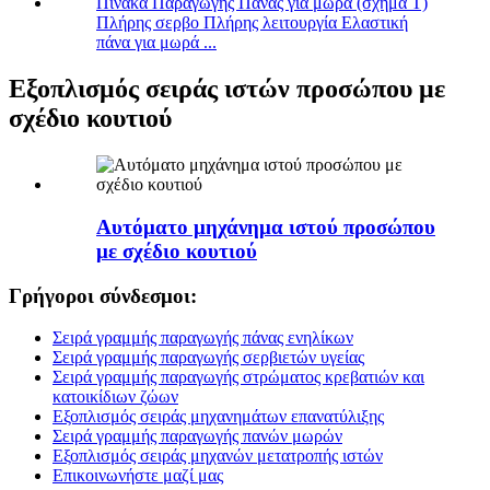
Πλήρης σερβο Πλήρης λειτουργία Ελαστική
πάνα για μωρά ...
Εξοπλισμός σειράς ιστών προσώπου με
σχέδιο κουτιού
Αυτόματο μηχάνημα ιστού προσώπου
με σχέδιο κουτιού
Γρήγοροι σύνδεσμοι:
Σειρά γραμμής παραγωγής πάνας ενηλίκων
Σειρά γραμμής παραγωγής σερβιετών υγείας
Σειρά γραμμής παραγωγής στρώματος κρεβατιών και
κατοικίδιων ζώων
Εξοπλισμός σειράς μηχανημάτων επανατύλιξης
Σειρά γραμμής παραγωγής πανών μωρών
Εξοπλισμός σειράς μηχανών μετατροπής ιστών
Επικοινωνήστε μαζί μας