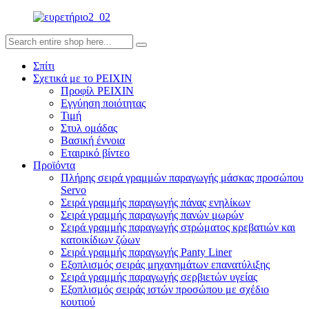
Σπίτι
Σχετικά με το PEIXIN
Προφίλ PEIXIN
Εγγύηση ποιότητας
Τιμή
Στυλ ομάδας
Βασική έννοια
Εταιρικό βίντεο
Προϊόντα
Πλήρης σειρά γραμμών παραγωγής μάσκας προσώπου
Servo
Σειρά γραμμής παραγωγής πάνας ενηλίκων
Σειρά γραμμής παραγωγής πανών μωρών
Σειρά γραμμής παραγωγής στρώματος κρεβατιών και
κατοικίδιων ζώων
Σειρά γραμμής παραγωγής Panty Liner
Εξοπλισμός σειράς μηχανημάτων επανατύλιξης
Σειρά γραμμής παραγωγής σερβιετών υγείας
Εξοπλισμός σειράς ιστών προσώπου με σχέδιο
κουτιού